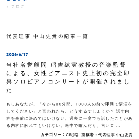
/ ブログ
代表理事 中山史貴の記事一覧
2026/6/17
当社名誉顧問 稲吉紘実教授の音楽監督
による、女性ピアニスト史上初の完全即
興ソロピアノコンサートが開催されまし
た
もしあなたが、「今から80分間、1000人の前で即興で講演を
してください」と言われたら、どうするでしょうか？ 話す内
容を事前に決めてはいけない。過去に一度でも話したことがあ
る内容に触れてもいけない。途中で噛んだり、言い直 …
カテゴリー：
投稿者：
CI戦略
代表理事 中山史貴