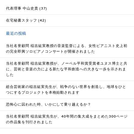
代表理事 中山史貴 (37)
在宅秘書スタッフ (42)
最近の投稿
当社名誉顧問 稲吉紘実教授の音楽監督による、女性ピアニスト史上初
の完全即興ソロピアノコンサートが開催されました
当社名誉顧問 稲吉紘実教授が、ノーベル平和賞受賞者ユヌス博士と共
に、芸術と音楽の力による新たな平和創造への大きな一歩を示されま
した
総合芸術家の稲吉紘実先生が、戦争のない世界を創造し、地球をひと
つにするプロジェクトを本格始動されます
恐怖心に囚われた時、いかにして乗り越えるか？
当社名誉顧問 稲吉紘実先生が、40年間の集大成をまとめた300ページ
の作品集を刊行されました