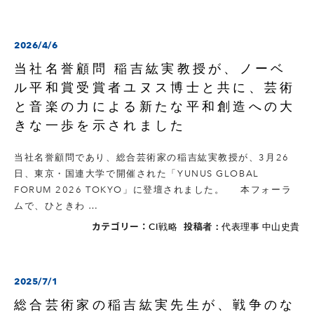
2026/4/6
当社名誉顧問 稲吉紘実教授が、ノーベ
ル平和賞受賞者ユヌス博士と共に、芸術
と音楽の力による新たな平和創造への大
きな一歩を示されました
当社名誉顧問であり、総合芸術家の稲吉紘実教授が、3月26
日、東京・国連大学で開催された「YUNUS GLOBAL
FORUM 2026 TOKYO」に登壇されました。 本フォーラ
ムで、ひときわ …
カテゴリー：
投稿者：
CI戦略
代表理事 中山史貴
2025/7/1
総合芸術家の稲吉紘実先生が、戦争のな