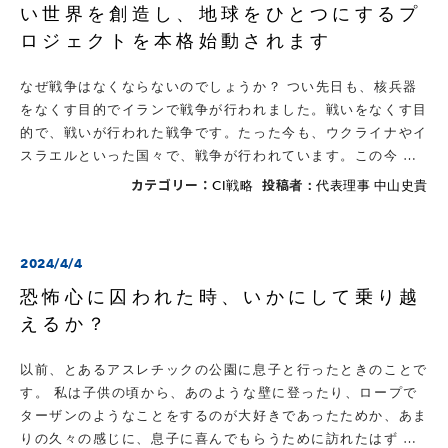
い世界を創造し、地球をひとつにするプ
ロジェクトを本格始動されます
なぜ戦争はなくならないのでしょうか？ つい先日も、核兵器
をなくす目的でイランで戦争が行われました。戦いをなくす目
的で、戦いが行われた戦争です。たった今も、ウクライナやイ
スラエルといった国々で、戦争が行われています。この今 …
カテゴリー：
投稿者：
CI戦略
代表理事 中山史貴
2024/4/4
恐怖心に囚われた時、いかにして乗り越
えるか？
以前、とあるアスレチックの公園に息子と行ったときのことで
す。 私は子供の頃から、あのような壁に登ったり、ロープで
ターザンのようなことをするのが大好きであったためか、あま
りの久々の感じに、息子に喜んでもらうために訪れたはず …