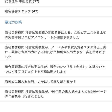
代表理事 中山史貴 (37)
在宅秘書スタッフ (42)
最近の投稿
当社名誉顧問 稲吉紘実教授の音楽監督による、女性ピアニスト史上初
の完全即興ソロピアノコンサートが開催されました
当社名誉顧問 稲吉紘実教授が、ノーベル平和賞受賞者ユヌス博士と共
に、芸術と音楽の力による新たな平和創造への大きな一歩を示されま
した
総合芸術家の稲吉紘実先生が、戦争のない世界を創造し、地球をひと
つにするプロジェクトを本格始動されます
恐怖心に囚われた時、いかにして乗り越えるか？
当社名誉顧問 稲吉紘実先生が、40年間の集大成をまとめた300ページ
の作品集を刊行されました