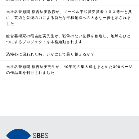
当社名誉顧問 稲吉紘実教授が、ノーベル平和賞受賞者ユヌス博士と共
に、芸術と音楽の力による新たな平和創造への大きな一歩を示されま
した
総合芸術家の稲吉紘実先生が、戦争のない世界を創造し、地球をひと
つにするプロジェクトを本格始動されます
恐怖心に囚われた時、いかにして乗り越えるか？
当社名誉顧問 稲吉紘実先生が、40年間の集大成をまとめた300ページ
の作品集を刊行されました