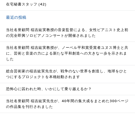
在宅秘書スタッフ (42)
最近の投稿
当社名誉顧問 稲吉紘実教授の音楽監督による、女性ピアニスト史上初
の完全即興ソロピアノコンサートが開催されました
当社名誉顧問 稲吉紘実教授が、ノーベル平和賞受賞者ユヌス博士と共
に、芸術と音楽の力による新たな平和創造への大きな一歩を示されま
した
総合芸術家の稲吉紘実先生が、戦争のない世界を創造し、地球をひと
つにするプロジェクトを本格始動されます
恐怖心に囚われた時、いかにして乗り越えるか？
当社名誉顧問 稲吉紘実先生が、40年間の集大成をまとめた300ページ
の作品集を刊行されました