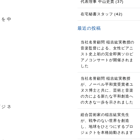
代表理事 中山史貴 (37)
在宅秘書スタッフ (42)
業を中
最近の投稿
当社名誉顧問 稲吉紘実教授の
音楽監督による、女性ピアニ
スト史上初の完全即興ソロピ
アノコンサートが開催されま
した
当社名誉顧問 稲吉紘実教授
が、ノーベル平和賞受賞者ユ
ヌス博士と共に、芸術と音楽
の力による新たな平和創造へ
の大きな一歩を示されました
ビジネ
総合芸術家の稲吉紘実先生
。
が、戦争のない世界を創造
し、地球をひとつにするプロ
ジェクトを本格始動されます