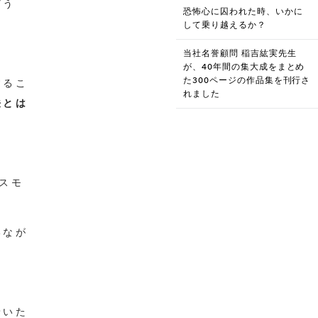
どう
恐怖心に囚われた時、いかに
して乗り越えるか？
当社名誉顧問 稲吉紘実先生
が、40年間の集大成をまとめ
た300ページの作品集を刊行さ
するこ
れました
法とは
スモ
いなが
着いた