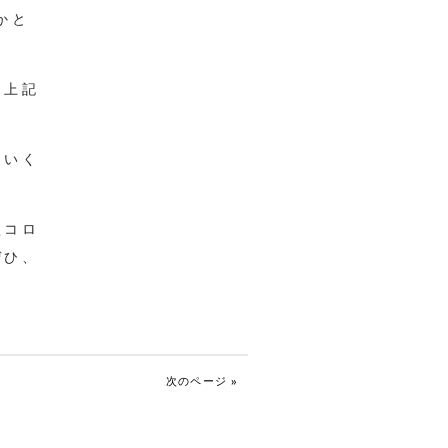
かと
、上記
ていく
型コロ
ぜひ、
次のページ »