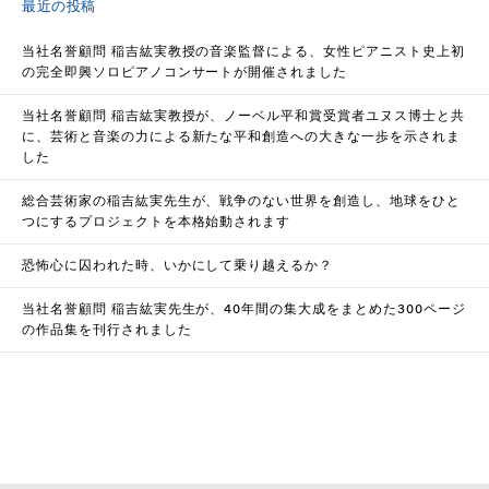
最近の投稿
当社名誉顧問 稲吉紘実教授の音楽監督による、女性ピアニスト史上初
の完全即興ソロピアノコンサートが開催されました
当社名誉顧問 稲吉紘実教授が、ノーベル平和賞受賞者ユヌス博士と共
に、芸術と音楽の力による新たな平和創造への大きな一歩を示されま
した
総合芸術家の稲吉紘実先生が、戦争のない世界を創造し、地球をひと
つにするプロジェクトを本格始動されます
恐怖心に囚われた時、いかにして乗り越えるか？
当社名誉顧問 稲吉紘実先生が、40年間の集大成をまとめた300ページ
の作品集を刊行されました