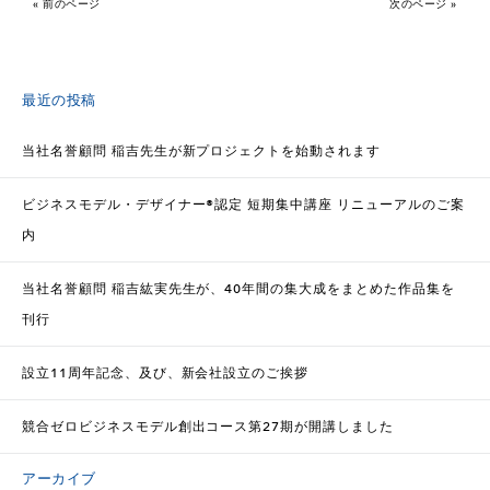
« 前のページ
次のページ »
最近の投稿
当社名誉顧問 稲吉先生が新プロジェクトを始動されます
ビジネスモデル・デザイナー®認定 短期集中講座 リニューアルのご案
内
当社名誉顧問 稲吉紘実先生が、40年間の集大成をまとめた作品集を
刊行
設立11周年記念、及び、新会社設立のご挨拶
競合ゼロビジネスモデル創出コース第27期が開講しました
アーカイブ